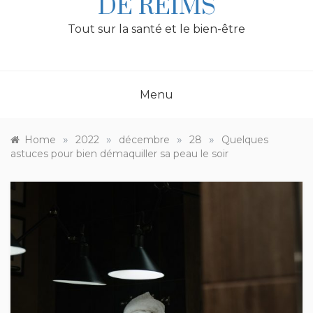
DE REIMS
Tout sur la santé et le bien-être
Menu
»
»
»
»
Home
2022
décembre
28
Quelques
astuces pour bien démaquiller sa peau le soir