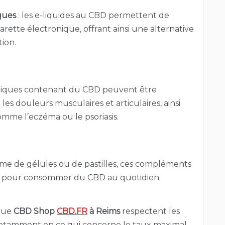
ques
: les e-liquides au CBD permettent de
rette électronique, offrant ainsi une alternative
ion.
opiques contenant du CBD peuvent être
es douleurs musculaires et articulaires, ainsi
omme l’eczéma ou le psoriasis.
rme de gélules ou de pastilles, ces compléments
ue pour consommer du CBD au quotidien.
ique
CBD Shop
CBD.FR
à Reims
respectent les
notamment en ce qui concerne le taux maximal